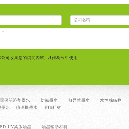
本公司收集您的詢問內容, 以作為分析使用.
環保弱溶劑墨水
紡織墨水
熱昇華墨水
水性棉織物
墨墨水
噴碼機墨水
噴印耗材
LED UV柔版油墨
油墨輔助材料