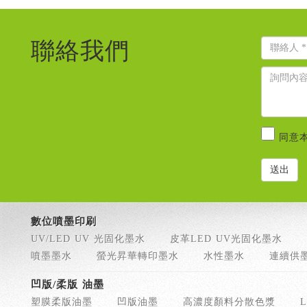
聯絡我們
同意
數位噴墨印刷
UV/LED UV 光固化墨水
皮革LED UV光固化墨水
噴墨墨水
螢光昇華轉印墨水
水性墨水
連續供
凹版/柔版 油墨
塑膜柔版油墨
凹版油墨
高濃度顏料分散色漿