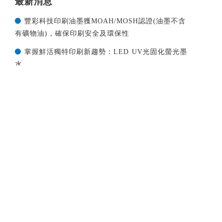
最新消息
豐彩科技印刷油墨獲MOAH/MOSH認證(油墨不含
有礦物油)，確保印刷安全及環保性
掌握鮮活獨特印刷新趨勢：LED UV光固化螢光墨
水
產品售價調整通知
印刷界春天來了！領先開發LED UV 衛星式柔版印
刷機 結合環保油墨、機台、LED燈打造零污染印刷製
程
本公司因應COVID-19疫情說明
more...
展覽訊息
TITAS 2022 台北紡織展
TITAS 2021 台北紡織展