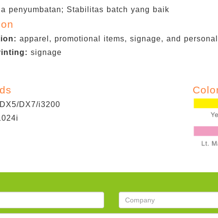
da penyumbatan; Stabilitas batch yang baik
ion
tion:
apparel, promotional items, signage, and personali
rinting:
signage
ads
Colo
DX5/DX7/i3200
1024i