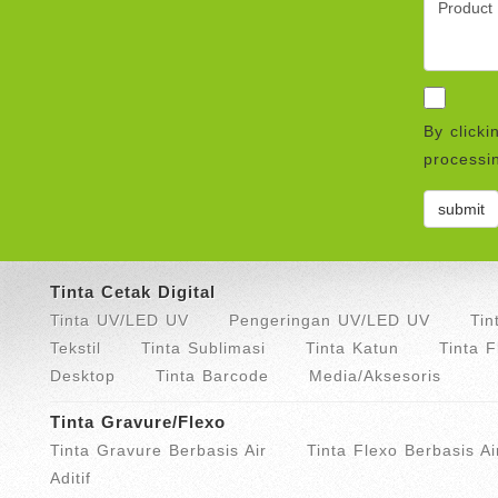
By clicki
processin
Tinta Cetak Digital
Tinta UV/LED UV
Pengeringan UV/LED UV
Tin
Tekstil
Tinta Sublimasi
Tinta Katun
Tinta 
Desktop
Tinta Barcode
Media/Aksesoris
Tinta Gravure/Flexo
Tinta Gravure Berbasis Air
Tinta Flexo Berbasis Ai
Aditif