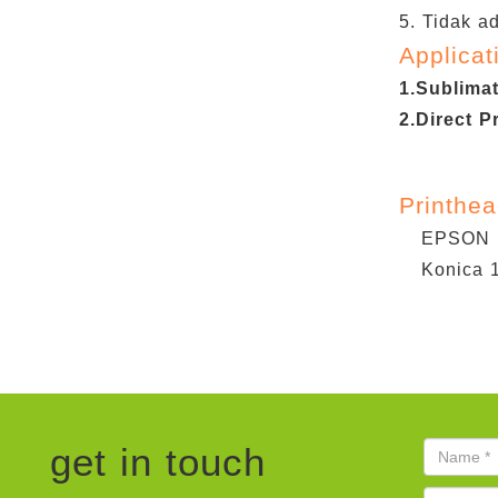
5. Tidak a
Applicat
1.Sublima
2.Direct P
Printhe
EPSON 
Konica 
get in touch