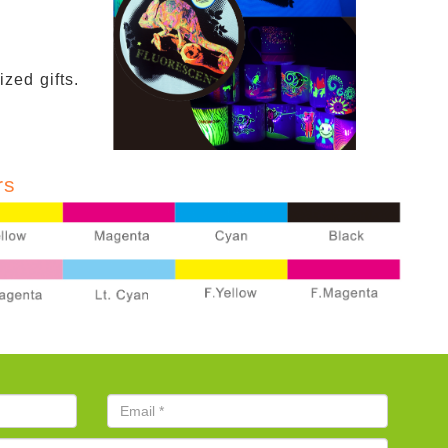
zed gifts.
rs