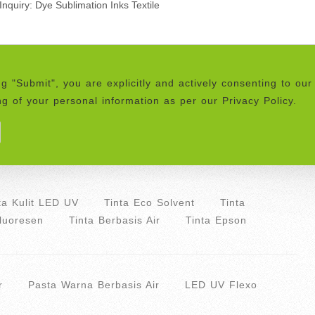
ng "Submit", you are explicitly and actively consenting to our
g of your personal information as per our Privacy Policy.
ta Kulit LED UV
Tinta Eco Solvent
Tinta
Fluoresen
Tinta Berbasis Air
Tinta Epson
r
Pasta Warna Berbasis Air
LED UV Flexo