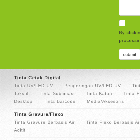
By clicki
processin
Tinta Cetak Digital
Tinta UV/LED UV
Pengeringan UV/LED UV
Tin
Tekstil
Tinta Sublimasi
Tinta Katun
Tinta 
Desktop
Tinta Barcode
Media/Aksesoris
Tinta Gravure/Flexo
Tinta Gravure Berbasis Air
Tinta Flexo Berbasis Ai
Aditif