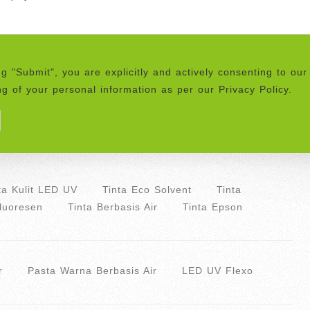
ng "Submit", you are explicitly and actively consenting to our
g of your personal information as per our Privacy Policy.
ta Kulit LED UV
Tinta Eco Solvent
Tinta
Fluoresen
Tinta Berbasis Air
Tinta Epson
r
Pasta Warna Berbasis Air
LED UV Flexo